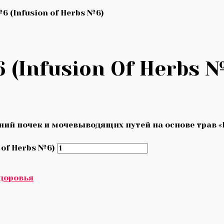
6 (Infusion of Herbs №6)
 (Infusion Of Herbs 
ий почек и мочевыводящих путей на основе трав «
 of Herbs №6)
доровья