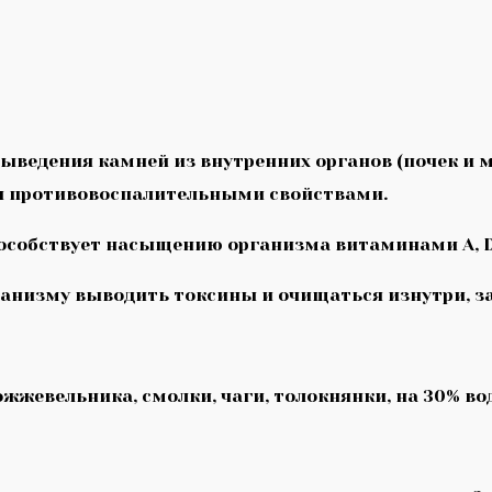
 выведения камней из внутренних органов (почек и
 противовоспалительными свойствами.
пособствует насыщению организма витаминами А, D
анизму выводить токсины и очищаться изнутри, за
жжевельника, смолки, чаги, толокнянки, на 30% в