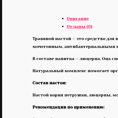
Описание
Отзывы (0)
Травяной настой — это средство для
мочегонным, антибактериальными и
В составе напитка — люцерна. Она с
Натуральный комплекс помогает орг
Состав настоя:
Настой корня петрушки, люцерны, мо
Рекомендации по применению: