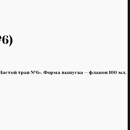
№6)
Настой трав №6». Форма выпуска — флакон 100 мл.