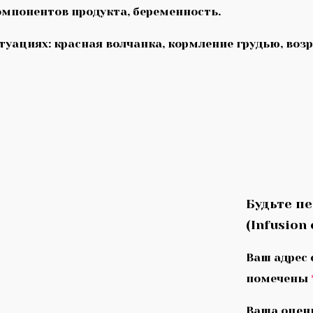
мпонентов продукта, беременность.
ациях: красная волчанка, кормление грудью, возрас
Будьте п
(Infusion
Ваш адрес 
помечены
Ваша оцен