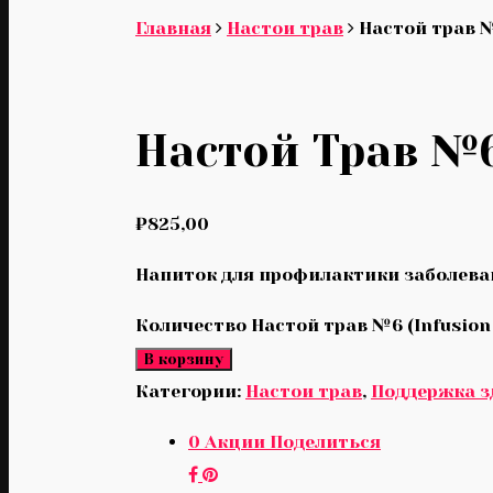
Главная
Настои трав
Настой трав №
Настой Трав №6
₽
825,00
Напиток для профилактики заболеван
Количество Настой трав №6 (Infusion
В корзину
Категории:
Настои трав
,
Поддержка з
0
Акции
Поделиться