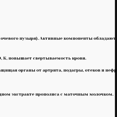
 мочевого пузыря). Активные компоненты обладают
, К, повышает свертываемость крови.
щищая органы от артрита, подагры, отеков и нефр
одном экстракте прополиса с маточным молочком.