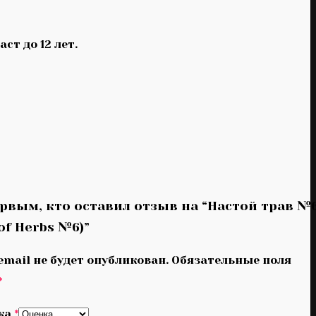
т до 12 лет.
ервым, кто оставил отзыв на “Настой трав №
 of Herbs №6)”
email не будет опубликован.
Обязательные поля
*
ка
*