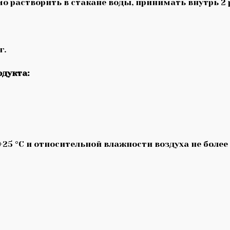
 растворить в стакане воды, принимать внутрь 2 р
г.
одукта:
+25 °С и относительной влажности воздуха не более