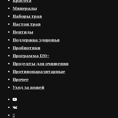
Красота
Минералы
Наборы трав
Настои трав
Пептиды
Поддержка здоровья
Пробиотики
Программа 120+
Продукты для очищения
Противопаразитарные
Прочее
Уход за кожей