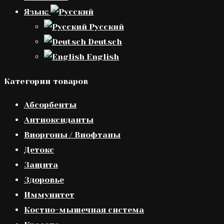
Язык:
Русский
Deutsch
English
Категории товаров
Абсорбенты
Антиоксиданты
Виоргоны / Виофтаны
Детокс
Защита
Здоровье
Иммунитет
Костно-мышечная система