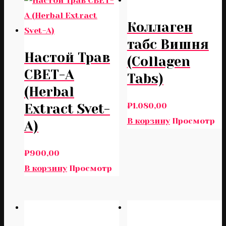
Коллаген
табс Вишня
Настой Трав
(Collagen
СВЕТ-А
Tabs)
(Herbal
₽
1.080,00
Extract Svet-
В корзину
Просмотр
A)
₽
900,00
В корзину
Просмотр