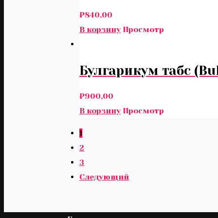
₽
840,00
В корзину
Просмотр
Булгарикум табс (Bu
₽
900,00
В корзину
Просмотр
1
2
3
Следующий