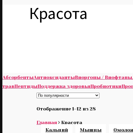
Красота
Абсорбенты
Антиоксиданты
Виоргоны / Виофтаны
трав
Пептиды
Поддержка здоровья
Пробиотики
Про
Отображение 1–12 из 28
Главная
Красота
Кальций
Мышцы
Омолож