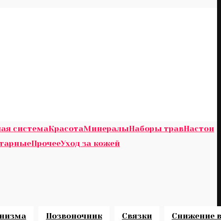
ая система
Красота
Минералы
Наборы трав
Настои
итарные
Прочее
Уход за кожей
анизма
Позвоночник
Связки
Снижение в