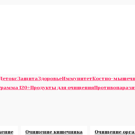
Детокс
Защита
Здоровье
Иммунитет
Костно-мышечн
грамма 120+
Продукты для очищения
Противопараз
ение
Очищение кишечника
Очищение орг