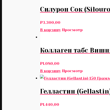
Силурон Сок (Silour
₽
3.300,00
В корзину
Просмотр
Коллаген табс Вишня
₽
1.080,00
В корзину
Просмотр
Гелластин (Gellastin
₽
1.440,00