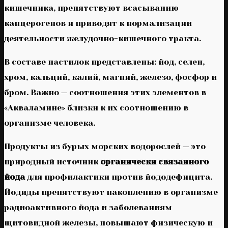
кишечника, препятствуют всасыванию
канцерогенов и приводят к нормализации
деятельности желудочно-кишечного тракта.
В составе пастилок представлены: йод, селен,
хром, кальций, калий, магний, железо, фосфор и
бром. Важно — соотношения этих элементов в
«Акваламине» близки к их соотношению в
организме человека.
Продукты из бурых морских водорослей — это
природный источник
органически связанного
йода
для профилактики против йододефицита.
Йодиды препятствуют накоплению в организме
радиоактивного йода и заболеваниям
щитовидной железы, повышают физическую и