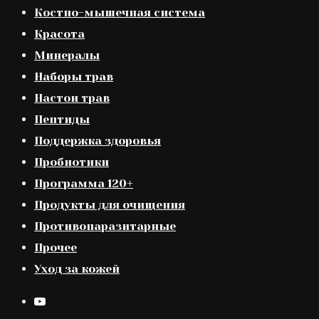
Костно-мышечная система
Красота
Минералы
Наборы трав
Настои трав
Пептиды
Поддержка здоровья
Пробиотики
Программа 120+
Продукты для очищения
Противопаразитарные
Прочее
Уход за кожей