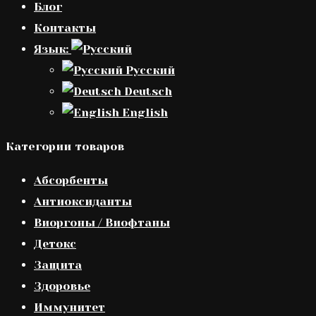
Блог
Контакты
Язык:
Русский
Deutsch
English
Категории товаров
Абсорбенты
Антиоксиданты
Виоргоны / Виофтаны
Детокс
Защита
Здоровье
Иммунитет