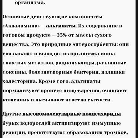
организма.
Основные действующие компоненты
«Акваламина» —
альгинаты
. Их содержание в
готовом продукте — 35% от массы сухого
вещества. Это природные энтеросорбенты: они
связывают и выводят из организма ионы
тяжелых металлов, радионуклиды, различные
токсины, болезнетворные бактерии, излишки
холестерина. Кроме того, альгинаты
нормализуют процесс пищеварения, очищают
кишечник и вызывают чувство сытости.
Другие
высокомолекулярные полисахариды
бурых водорослей активизируют иммунные
реакции, препятствуют образованию тромбов,