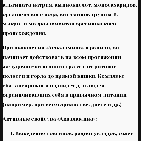
альгината натрия, аминокислот, моносахаридов,
органического йода, витаминов группы В,
микро- и макроэлементов органического
происхождения.
При включении «Акваламина» в рацион, он
начинает действовать на всем протяжении
желудочно-кишечного тракта: от ротовой
полости и горла до прямой кишки. Комплекс
сбалансирован и подойдет для людей,
ограничивающих себя в привычном питании
(например, при вегетарианстве, диете и др.)
Активные свойства «Акваламина»:
Выведение токсинов: радионуклидов, солей