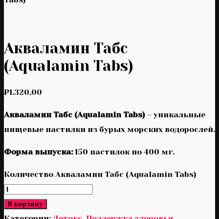
Акваламин Табс
(Aqualamin Tabs)
₽
1.320,00
Акваламин Табс (Aqualamin Tabs)
– уникальные
пищевые пастилки из бурых морских водорослей.
Форма выпуска:
150 пастилок по 400 мг.
Количество Акваламин Табс (Aqualamin Tabs)
В корзину
Категории:
Детокс
,
Поддержка здоровья
,