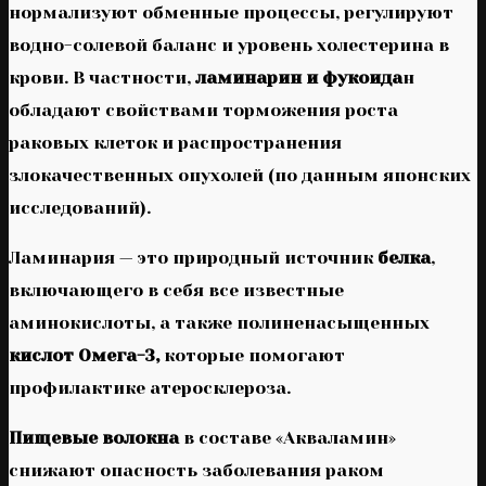
нормализуют обменные процессы, регулируют
водно-солевой баланс и уровень холестерина в
крови. В частности,
ламинарин и фукоида
н
обладают свойствами торможения роста
раковых клеток и распространения
злокачественных опухолей (по данным японских
исследований).
Ламинария — это природный источник
белка
,
включающего в себя все известные
аминокислоты, а также полиненасыщенных
кислот Омега-3,
которые помогают
профилактике атеросклероза.
Пищевые волокна
в составе «Акваламин»
снижают опасность заболевания раком