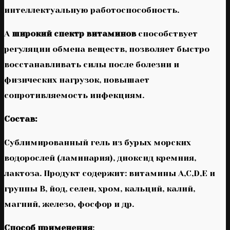
интеллектуальную работоспособность.
А
широкий спектр витаминов
способствует
регуляции обмена веществ, позволяет быстро
восстанавливать силы после болезни и
физических нагрузок, повышает
сопротивляемость инфекциям.
Состав:
Сублимированный гель из бурых морских
водорослей (ламинария), диоксид кремния,
лактоза. Продукт содержит: витамины A,C,D,E и
группы B, йод, селен, хром, кальций, калий,
магний, железо, фосфор и др.
Способ применения
: