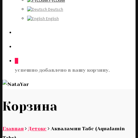
Русский
Deutsch
English
0
успешно добавлено в вашу корзину.
Корзина
Главная
Детокс
Акваламин Табс (Aqualamin
Tabs)