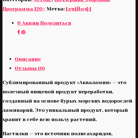
Программа 120+
Метка:
[:ru]Йод[:]
0
Акции
Поделиться
Описание
Отзывы (0)
Сублимированный продукт «Акваламин» — это
полезный пищевой продукт переработки,
созданный на основе бурых морских водорослей
ламинарий. Это уникальный продукт, который
хранит в себе всю пользу растений.
Пастилки — это источник полисахаридов,