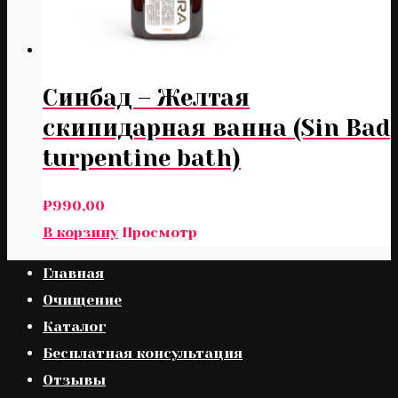
Синбад – Желтая
скипидарная ванна (Sin Bad
turpentine bath)
₽
990,00
В корзину
Просмотр
Главная
Очищение
Каталог
Бесплатная консультация
Отзывы